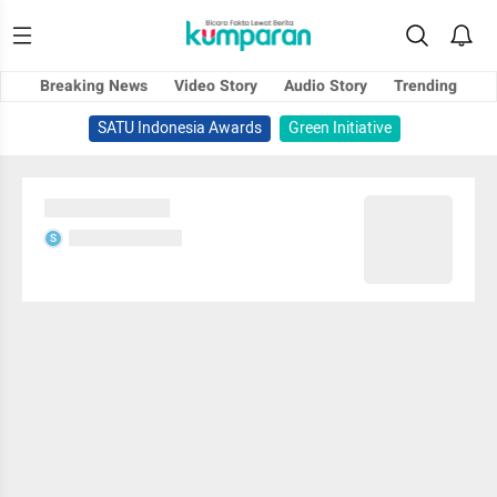
Breaking News
Video Story
Audio Story
Trending
SATU Indonesia Awards
Green Initiative
Sedang memuat...
Sedang memuat...
S