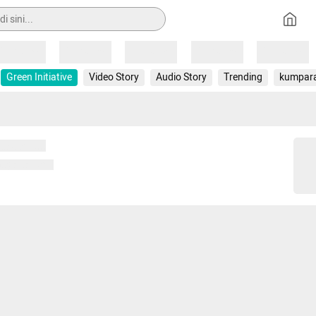
Loading
Loading
Loading
Loading
Loading
Green Initiative
Video Story
Audio Story
Trending
kumpar
 memuat...
ng memuat...