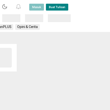
Masuk
Buat Tulisan
Loading
Loading
Lainnya
anPLUS
Opini & Cerita