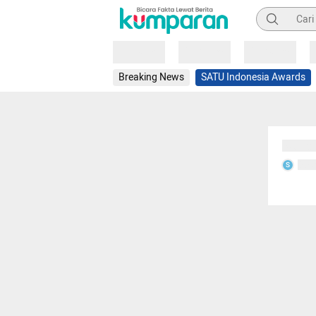
Pencarian
Loading
Loading
Loading
Breaking News
SATU Indonesia Awards
Sedang
Seda
S