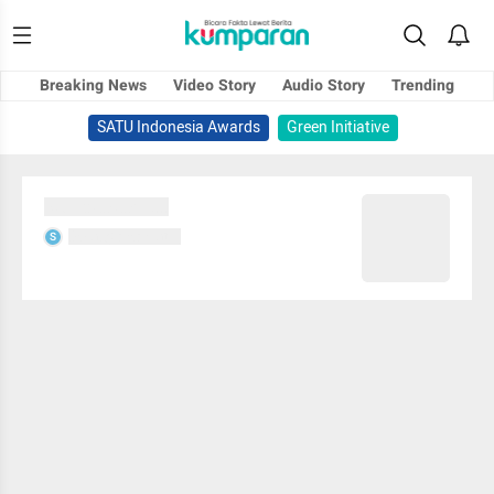
Breaking News
Video Story
Audio Story
Trending
SATU Indonesia Awards
Green Initiative
Sedang memuat...
Sedang memuat...
S