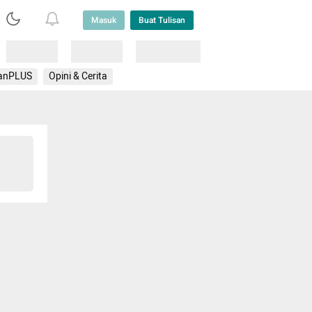
Masuk
Buat Tulisan
Loading
Loading
Lainnya
anPLUS
Opini & Cerita