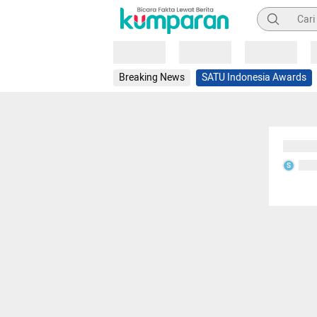
Pencarian
Loading
Loading
Loading
Breaking News
SATU Indonesia Awards
Sedang
Seda
S