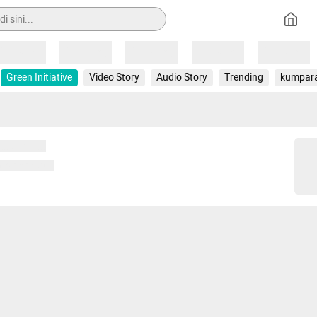
Loading
Loading
Loading
Loading
Loading
Green Initiative
Video Story
Audio Story
Trending
kumpar
 memuat...
ng memuat...