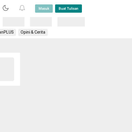
Masuk
Buat Tulisan
Loading
Loading
Lainnya
anPLUS
Opini & Cerita