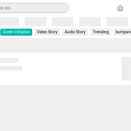
Loading
Loading
Loading
Loading
Loading
Green Initiative
Video Story
Audio Story
Trending
kumpar
 memuat...
ng memuat...