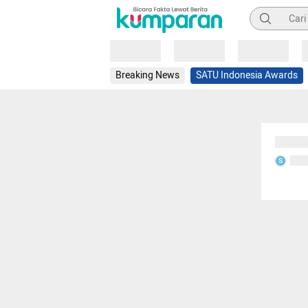
Pencarian
Loading
Loading
Loading
Breaking News
SATU Indonesia Awards
Sedang
Seda
S