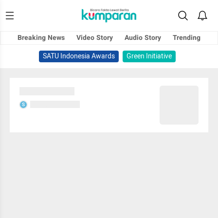
Breaking News
Video Story
Audio Story
Trending
SATU Indonesia Awards
Green Initiative
Sedang memuat...
Sedang memuat...
S