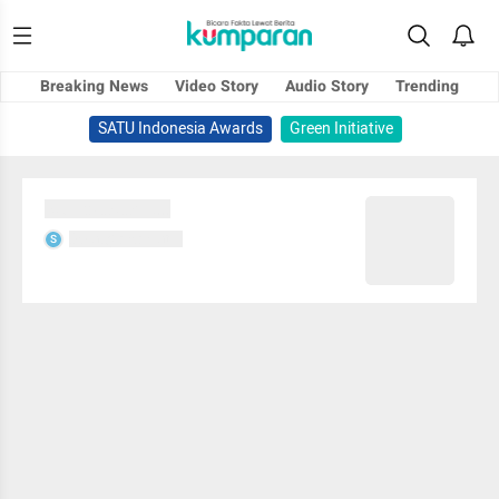
Breaking News
Video Story
Audio Story
Trending
SATU Indonesia Awards
Green Initiative
Sedang memuat...
Sedang memuat...
S