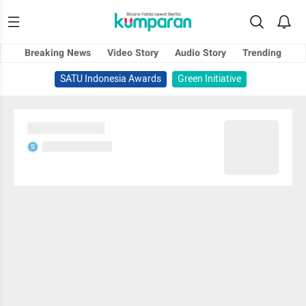
Breaking News
Video Story
Audio Story
Trending
SATU Indonesia Awards
Green Initiative
Sedang memuat...
Sedang memuat...
S