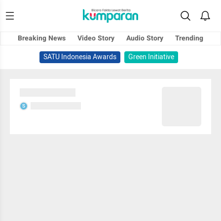
Breaking News
Video Story
Audio Story
Trending
SATU Indonesia Awards
Green Initiative
Sedang memuat...
Sedang memuat...
S