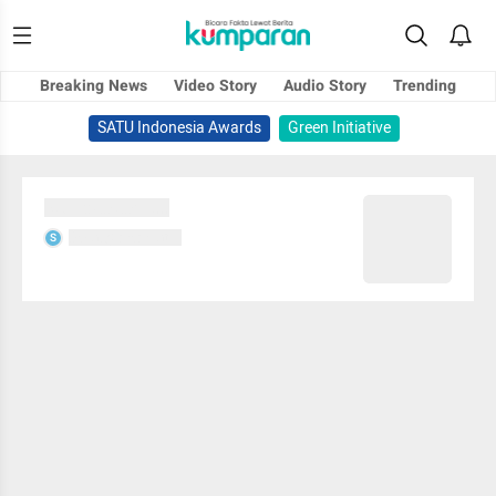
Breaking News
Video Story
Audio Story
Trending
SATU Indonesia Awards
Green Initiative
Sedang memuat...
Sedang memuat...
S