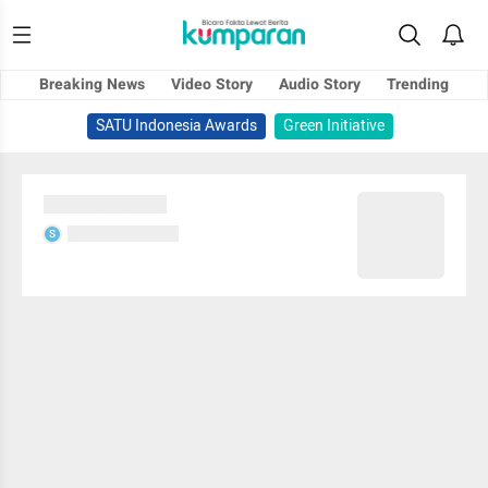
Breaking News
Video Story
Audio Story
Trending
SATU Indonesia Awards
Green Initiative
Sedang memuat...
Sedang memuat...
S