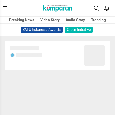
Breaking News
Video Story
Audio Story
Trending
SATU Indonesia Awards
Green Initiative
Sedang memuat...
Sedang memuat...
S