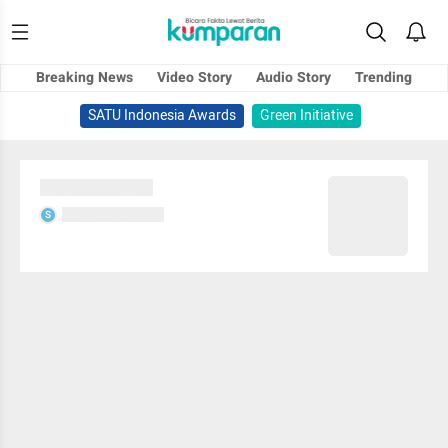
Breaking News
Video Story
Audio Story
Trending
SATU Indonesia Awards
Green Initiative
Sedang memuat...
Sedang memuat...
S