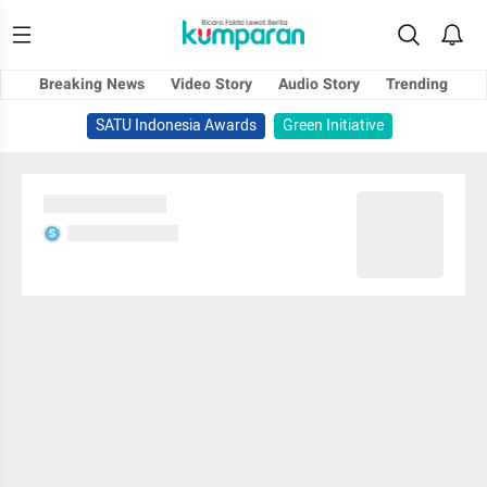
Breaking News
Video Story
Audio Story
Trending
SATU Indonesia Awards
Green Initiative
Sedang memuat...
Sedang memuat...
S