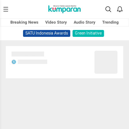
Breaking News
Video Story
Audio Story
Trending
SATU Indonesia Awards
Green Initiative
Sedang memuat...
Sedang memuat...
S