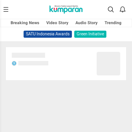
Breaking News
Video Story
Audio Story
Trending
SATU Indonesia Awards
Green Initiative
Sedang memuat...
Sedang memuat...
S