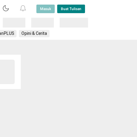
Masuk
Buat Tulisan
Loading
Loading
Lainnya
anPLUS
Opini & Cerita