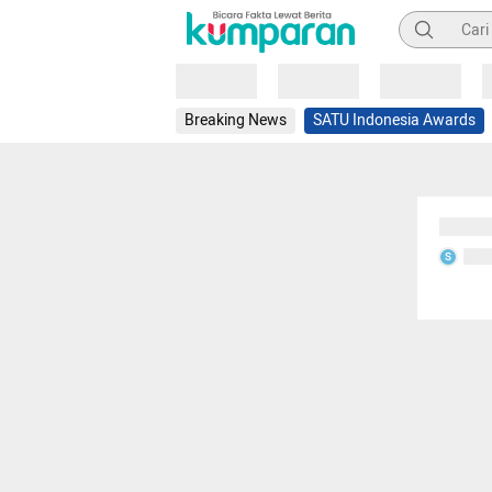
Pencarian
Loading
Loading
Loading
Breaking News
SATU Indonesia Awards
Sedang
Seda
S