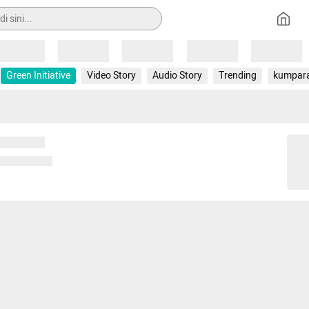
Loading
Loading
Loading
Loading
Loading
Green Initiative
Video Story
Audio Story
Trending
kumpar
 memuat...
ng memuat...