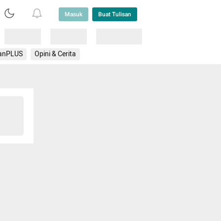
Masuk
Buat Tulisan
Loading
Loading
Lainnya
anPLUS
Opini & Cerita