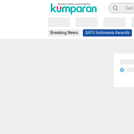
Pencarian
Loading
Loading
Loading
Breaking News
SATU Indonesia Awards
Sedang
Seda
S