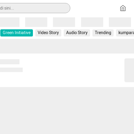
Loading
Loading
Loading
Loading
Loading
Green Initiative
Video Story
Audio Story
Trending
kumpar
 memuat...
ng memuat...