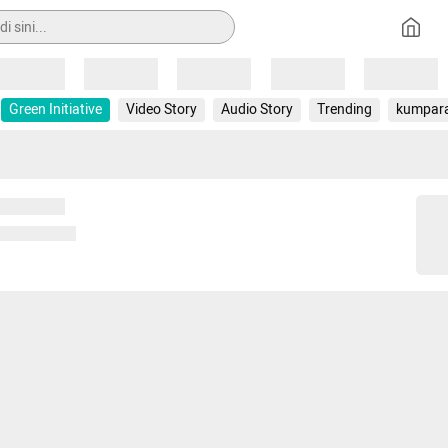
Loading
Loading
Loading
Loading
Loading
Green Initiative
Video Story
Audio Story
Trending
kumpar
 memuat...
ng memuat...