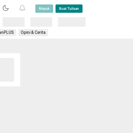
Masuk
Buat Tulisan
Loading
Loading
Lainnya
anPLUS
Opini & Cerita