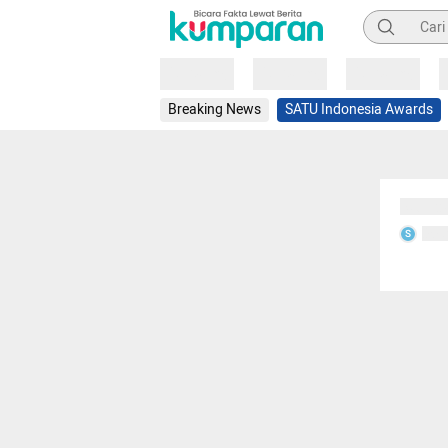
Pencarian
Loading
Loading
Loading
Breaking News
SATU Indonesia Awards
Sedang
Seda
S