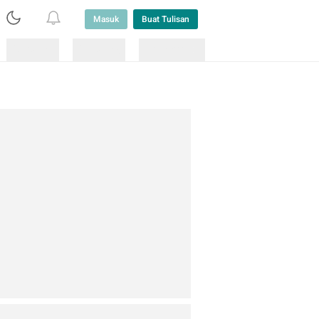
Masuk
Buat Tulisan
Loading
Loading
Lainnya