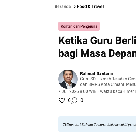
Beranda
Food & Travel
Konten dari Pengguna
Ketika Guru Berl
bagi Masa Depan
Rahmat Santana
Guru SD Hikmah Teladan Cima
dan BMPS Kota Cimahi. Menul
pendidikan, murid, guru, pembe
7 Juli 2026 8:00 WIB
·
waktu baca 4 meni
dan refleksi dunia sekolah.
0
0
Tulisan dari Rahmat Santana tidak mewakili pan