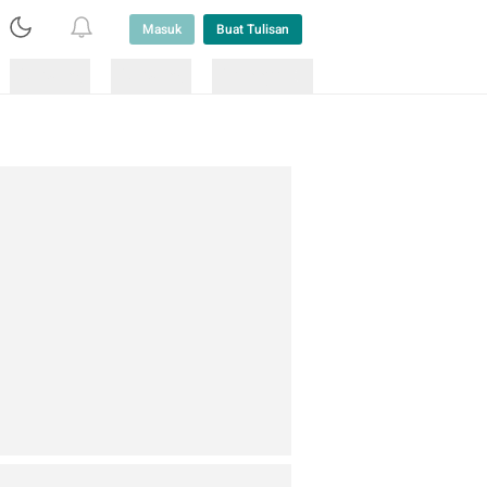
Masuk
Buat Tulisan
Loading
Loading
Lainnya