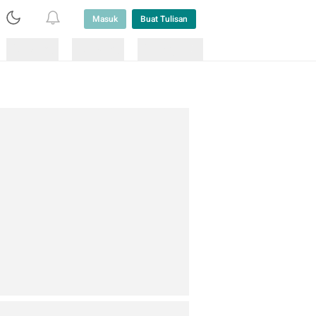
Masuk
Buat Tulisan
Loading
Loading
Lainnya