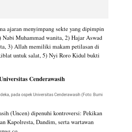
a ajaran menyimpang sekte yang dipimpin 
1) Nabi Muhammad wanita, 2) Hajar Aswad 
ta, 3) Allah memiliki makam petilasan di 
blat untuk salat, 5) Nyi Roro Kidul bukti 
 Universitas Cenderawasih 
deka, pada ospek Universitas Cenderawasih (Foto: Bumi 
sih (Uncen) dipenuhi kontroversi: Pekikan 
"Papua merdeka!" dan pengusiran Kapolresta, Dandim, serta wartawan 
apua.co
.