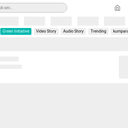
Loading
Loading
Loading
Loading
Loading
Green Initiative
Video Story
Audio Story
Trending
kumpar
 memuat...
ng memuat...