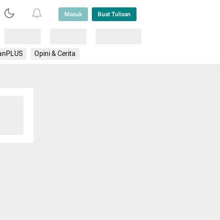
Masuk
Buat Tulisan
Loading
Loading
Lainnya
anPLUS
Opini & Cerita