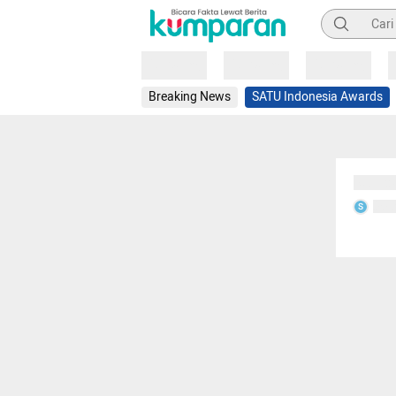
Pencarian
Loading
Loading
Loading
Breaking News
SATU Indonesia Awards
Sedang
Seda
S