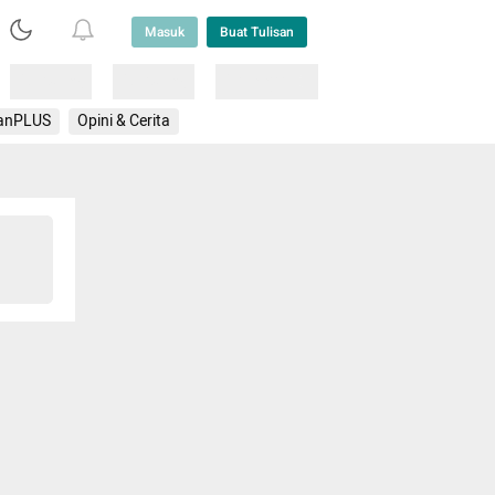
Masuk
Buat Tulisan
Loading
Loading
Lainnya
anPLUS
Opini & Cerita