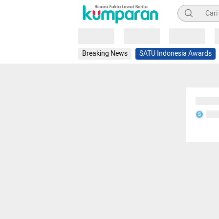
Pencarian
Loading
Loading
Loading
Breaking News
SATU Indonesia Awards
Sedang
Seda
S