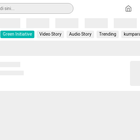
Loading
Loading
Loading
Loading
Loading
Green Initiative
Video Story
Audio Story
Trending
kumpar
 memuat...
ng memuat...