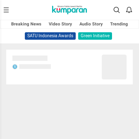
Breaking News
Video Story
Audio Story
Trending
SATU Indonesia Awards
Green Initiative
Sedang memuat...
Sedang memuat...
S