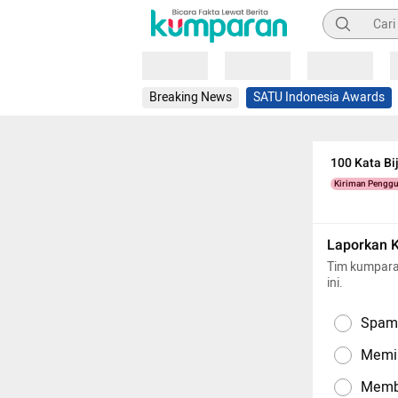
Pencarian
Loading
Loading
Loading
Breaking News
SATU Indonesia Awards
100 Kata Bi
Kiriman Pengg
Laporkan 
Tim kumpara
ini.
Spam,
Memil
Memba