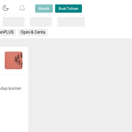
Masuk
Buat Tulisan
Loading
Loading
Lainnya
anPLUS
Opini & Cerita
adap konten