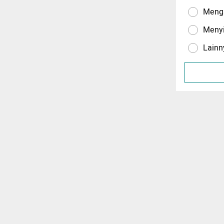
Menga
Meny
Lainn