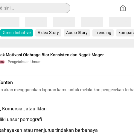
Loading
Loading
Loading
Loading
Loading
Green Initiative
Video Story
Audio Story
Trending
kumpar
jak Motivasi Olahraga Biar Konsisten dan Nggak Mager
Pengetahuan Umum
una
Konten
n akan menggunakan laporan kamu untuk melakukan pengecekan terh
 Komersial, atau Iklan
iki unsur pornografi
hayakan atau menjurus tindakan berbahaya