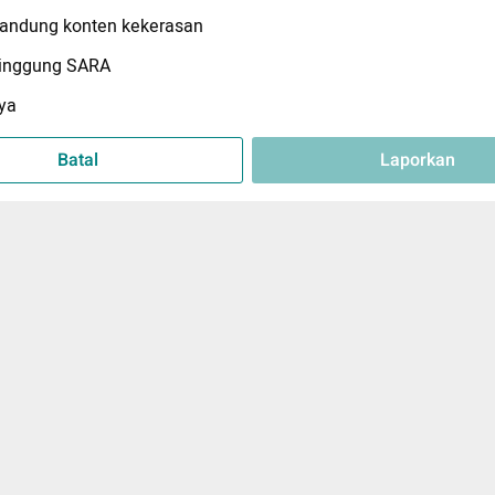
ndung konten kekerasan
inggung SARA
ya
Batal
Laporkan