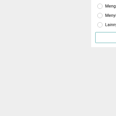
Menga
Meny
Lainn