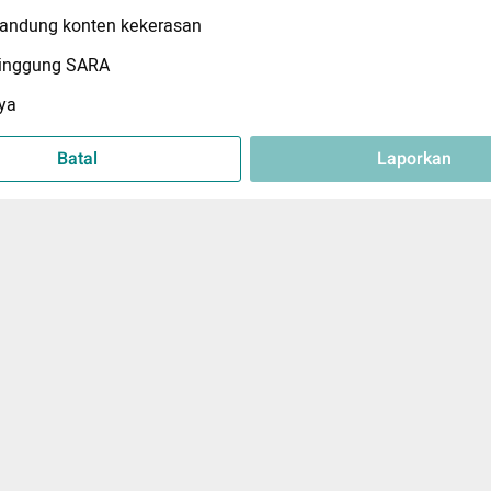
ndung konten kekerasan
inggung SARA
ya
Batal
Laporkan