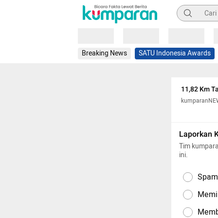
Pencarian
Loading
Loading
Loading
Breaking News
SATU Indonesia Awards
11,82 Km Ta
kumparanNE
Laporkan 
Tim kumpara
ini.
Spam,
Memil
Memba