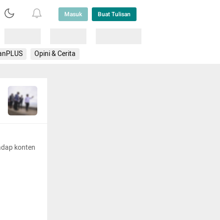
Masuk
Buat Tulisan
Loading
Loading
Lainnya
anPLUS
Opini & Cerita
adap konten