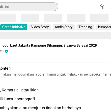
Loading
Loading
Loading
Loading
Loading
Green Initiative
Video Story
Audio Story
Trending
kumpar
nggul Laut Jakarta Rampung Dibangun, Sisanya Selesai 2029
WS
Konten
n akan menggunakan laporan kamu untuk melakukan pengecekan terh
 Komersial, atau Iklan
iki unsur pornografi
hayakan atau menjurus tindakan berbahaya