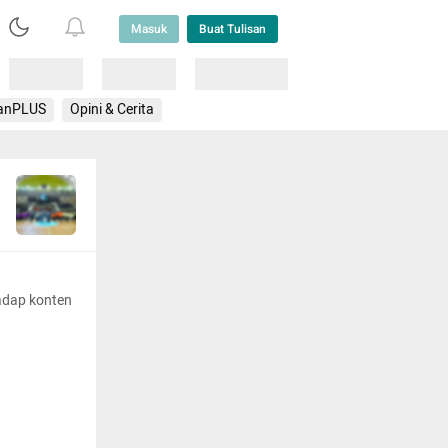
Masuk
Buat Tulisan
Loading
Loading
Lainnya
anPLUS
Opini & Cerita
adap konten