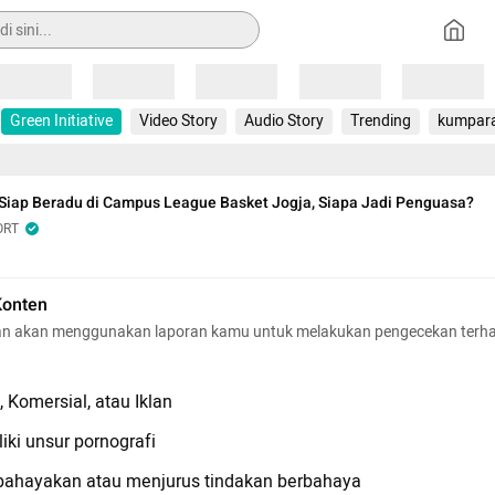
Loading
Loading
Loading
Loading
Loading
Green Initiative
Video Story
Audio Story
Trending
kumpar
Siap Beradu di Campus League Basket Jogja, Siapa Jadi Penguasa?
ORT
Konten
n akan menggunakan laporan kamu untuk melakukan pengecekan terh
 Komersial, atau Iklan
iki unsur pornografi
hayakan atau menjurus tindakan berbahaya