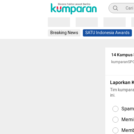
Pencarian
Loading
Loading
Loading
Breaking News
SATU Indonesia Awards
14 Kampus 
kumparanSP
Laporkan 
Tim kumpara
ini.
Spam,
Memil
Memba