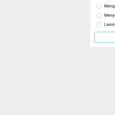
Menga
Meny
Lainn