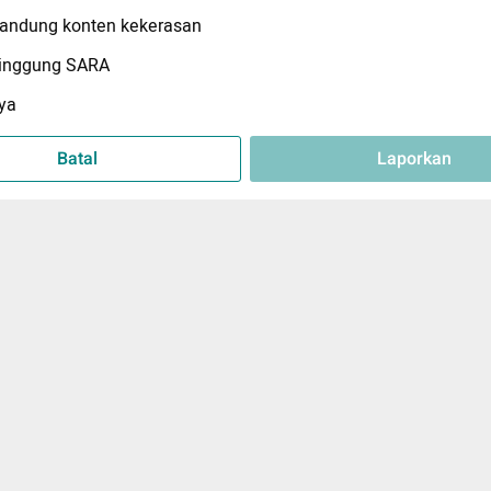
ndung konten kekerasan
inggung SARA
ya
Batal
Laporkan