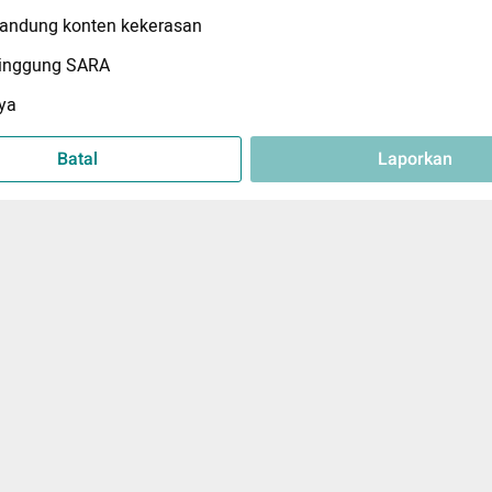
ndung konten kekerasan
inggung SARA
ya
Batal
Laporkan