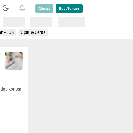
Masuk
Buat Tulisan
Loading
Loading
Lainnya
anPLUS
Opini & Cerita
adap konten