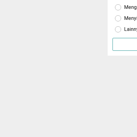
Menga
Meny
Lainn