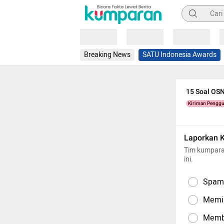
Pencarian
Loading
Loading
Loading
Breaking News
SATU Indonesia Awards
15 Soal OS
Kiriman Pengg
Laporkan 
Tim kumpara
ini.
Spam,
Memil
Memba