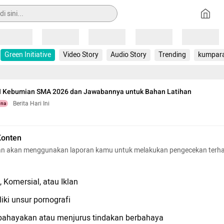
Loading
Loading
Loading
Loading
Loading
Green Initiative
Video Story
Audio Story
Trending
kumpar
N Kebumian SMA 2026 dan Jawabannya untuk Bahan Latihan
Berita Hari Ini
una
Konten
n akan menggunakan laporan kamu untuk melakukan pengecekan terh
 Komersial, atau Iklan
iki unsur pornografi
hayakan atau menjurus tindakan berbahaya