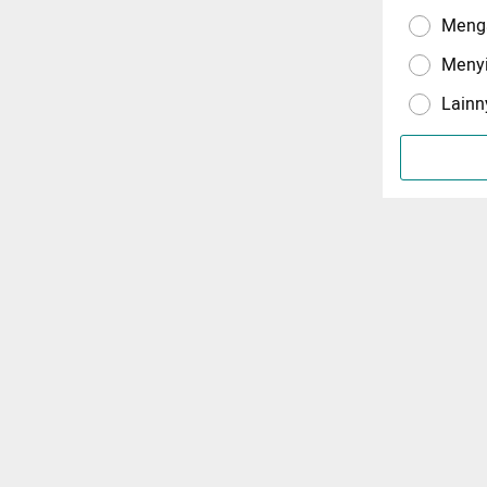
Menga
Meny
Lainn