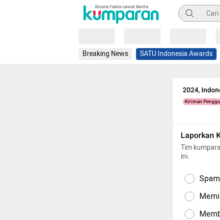
Pencarian
Loading
Loading
Loading
Breaking News
SATU Indonesia Awards
2024, Indon
Kiriman Pengg
Laporkan 
Tim kumpara
ini.
Spam,
Memil
Memba