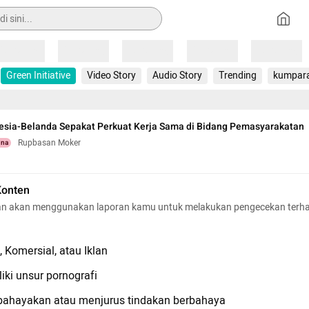
Loading
Loading
Loading
Loading
Loading
Green Initiative
Video Story
Audio Story
Trending
kumpar
esia-Belanda Sepakat Perkuat Kerja Sama di Bidang Pemasyarakatan
Rupbasan Moker
una
Konten
n akan menggunakan laporan kamu untuk melakukan pengecekan terh
 Komersial, atau Iklan
iki unsur pornografi
hayakan atau menjurus tindakan berbahaya