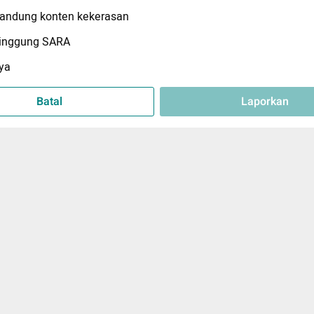
ndung konten kekerasan
inggung SARA
ya
Batal
Laporkan