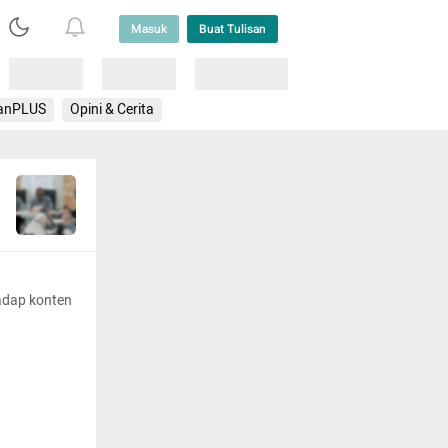
Masuk
Buat Tulisan
Loading
Loading
Lainnya
anPLUS
Opini & Cerita
adap konten