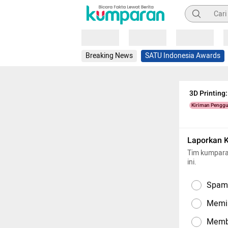
Pencarian
Loading
Loading
Loading
Breaking News
SATU Indonesia Awards
3D Printing
Kiriman Pengg
Laporkan 
Tim kumpara
ini.
Spam,
Memil
Memba