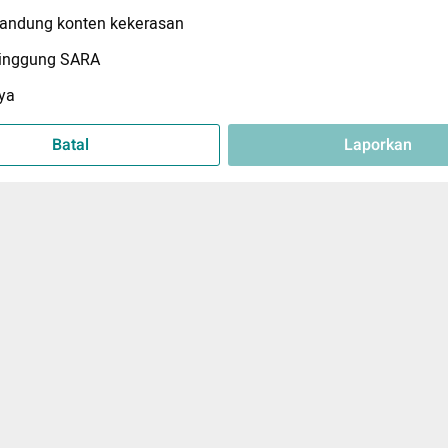
ndung konten kekerasan
inggung SARA
ya
Batal
Laporkan