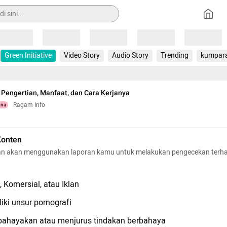
Loading
Loading
Loading
Loading
Loading
Green Initiative
Video Story
Audio Story
Trending
kumpar
: Pengertian, Manfaat, dan Cara Kerjanya
Ragam Info
una
Konten
n akan menggunakan laporan kamu untuk melakukan pengecekan terh
 Komersial, atau Iklan
iki unsur pornografi
hayakan atau menjurus tindakan berbahaya