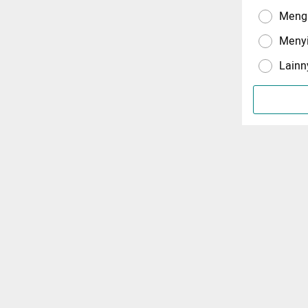
Menga
Meny
Lainn