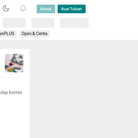
Masuk
Buat Tulisan
Loading
Loading
Lainnya
anPLUS
Opini & Cerita
adap konten