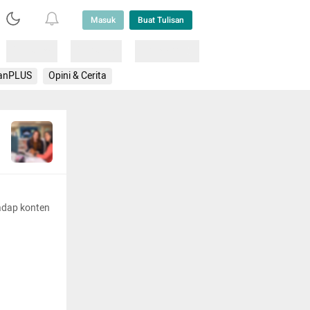
Masuk
Buat Tulisan
Loading
Loading
Lainnya
anPLUS
Opini & Cerita
adap konten