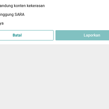
ndung konten kekerasan
inggung SARA
ya
Batal
Laporkan