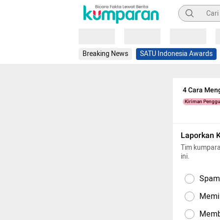
Pencarian
Loading
Loading
Loading
Breaking News
SATU Indonesia Awards
4 Cara Men
Kiriman Pengg
Laporkan 
Tim kumpara
ini.
Spam,
Memil
Memba