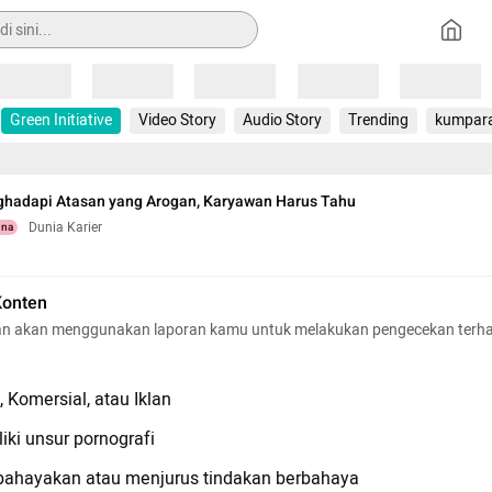
Loading
Loading
Loading
Loading
Loading
Green Initiative
Video Story
Audio Story
Trending
kumpar
ghadapi Atasan yang Arogan, Karyawan Harus Tahu
Dunia Karier
una
Konten
n akan menggunakan laporan kamu untuk melakukan pengecekan terh
 Komersial, atau Iklan
iki unsur pornografi
hayakan atau menjurus tindakan berbahaya