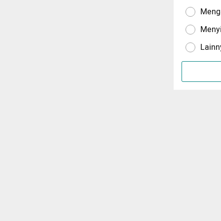
Menga
Meny
Lainn