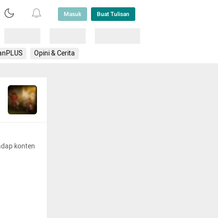
Masuk
Buat Tulisan
Loading
Loading
Lainnya
anPLUS
Opini & Cerita
adap konten