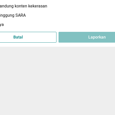
ndung konten kekerasan
inggung SARA
ya
Batal
Laporkan