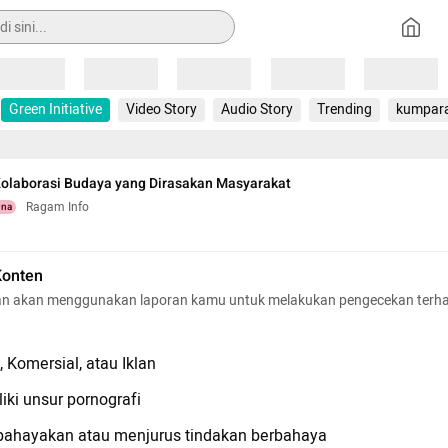
Loading
Loading
Loading
Loading
Loading
Green Initiative
Video Story
Audio Story
Trending
kumpar
Kolaborasi Budaya yang Dirasakan Masyarakat
Ragam Info
una
Konten
n akan menggunakan laporan kamu untuk melakukan pengecekan terh
 Komersial, atau Iklan
iki unsur pornografi
hayakan atau menjurus tindakan berbahaya