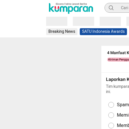
Pencarian
Loading
Loading
Loading
Breaking News
SATU Indonesia Awards
4 Manfaat 
Kiriman Pengg
Laporkan 
Tim kumpara
ini.
Spam,
Memil
Memba