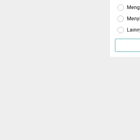
Menga
Meny
Lainn