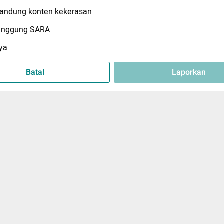
ndung konten kekerasan
inggung SARA
ya
Batal
Laporkan