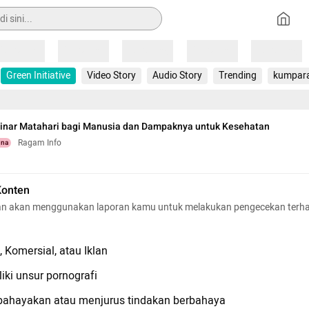
Loading
Loading
Loading
Loading
Loading
Green Initiative
Video Story
Audio Story
Trending
kumpar
Sinar Matahari bagi Manusia dan Dampaknya untuk Kesehatan
Ragam Info
una
Konten
n akan menggunakan laporan kamu untuk melakukan pengecekan terh
 Komersial, atau Iklan
iki unsur pornografi
hayakan atau menjurus tindakan berbahaya