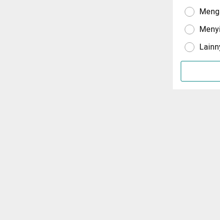
Menga
Meny
Lainn