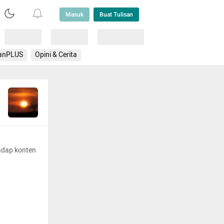
Masuk
Buat Tulisan
Loading
Loading
Lainnya
anPLUS
Opini & Cerita
adap konten