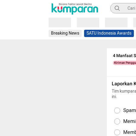
Pencarian
Loading
Loading
Loading
Breaking News
SATU Indonesia Awards
4 Manfaat 
Kiriman Pengg
Laporkan 
Tim kumpara
ini.
Spam,
Memil
Memba