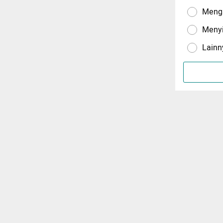
Menga
Meny
Lainn