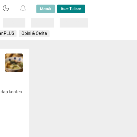
Masuk
Buat Tulisan
Loading
Loading
Lainnya
anPLUS
Opini & Cerita
adap konten