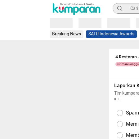
Pencarian
Loading
Loading
Loading
Breaking News
SATU Indonesia Awards
4 Restoran 
Kiriman Pengg
Laporkan 
Tim kumpara
ini.
Spam,
Memil
Memba