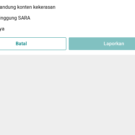
ndung konten kekerasan
inggung SARA
ya
Batal
Laporkan