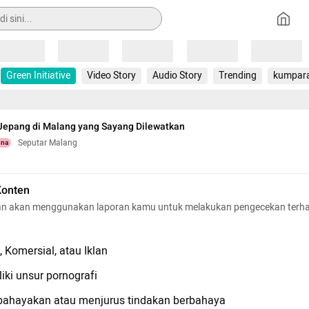
Loading
Loading
Loading
Loading
Loading
Green Initiative
Video Story
Audio Story
Trending
kumpar
Jepang di Malang yang Sayang Dilewatkan
Seputar Malang
una
Konten
n akan menggunakan laporan kamu untuk melakukan pengecekan terh
 Komersial, atau Iklan
iki unsur pornografi
hayakan atau menjurus tindakan berbahaya