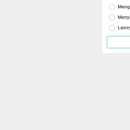
Menga
Meny
Lainn