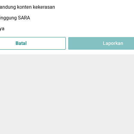
ndung konten kekerasan
inggung SARA
ya
Batal
Laporkan