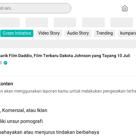
Loading
Loading
Loading
Loading
Loading
Green Initiative
Video Story
Audio Story
Trending
kumpar
arik Film Daddio, Film Terbaru Dakota Johnson yang Tayang 10 Juli
S
Konten
n akan menggunakan laporan kamu untuk melakukan pengecekan terh
 Komersial, atau Iklan
iki unsur pornografi
hayakan atau menjurus tindakan berbahaya