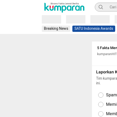
Pencarian
Loading
Loading
Loading
Breaking News
SATU Indonesia Awards
5 Fakta Men
kumparanHIT
Laporkan 
Tim kumpara
ini.
Spam,
Memil
Memba