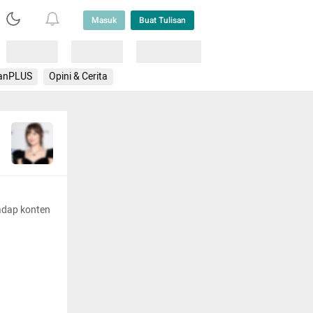
Masuk
Buat Tulisan
Loading
Loading
Lainnya
anPLUS
Opini & Cerita
adap konten