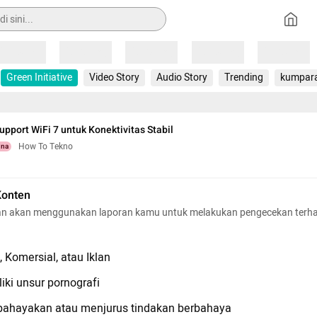
Loading
Loading
Loading
Loading
Loading
Green Initiative
Video Story
Audio Story
Trending
kumpar
upport WiFi 7 untuk Konektivitas Stabil
How To Tekno
una
Konten
n akan menggunakan laporan kamu untuk melakukan pengecekan terh
 Komersial, atau Iklan
iki unsur pornografi
hayakan atau menjurus tindakan berbahaya