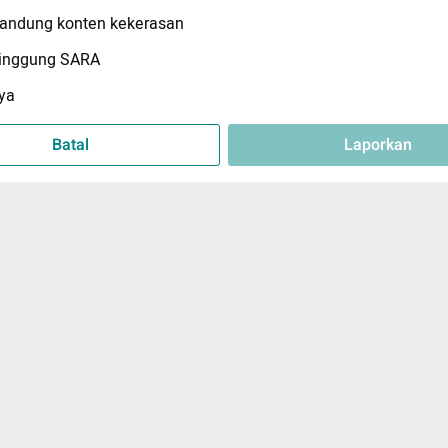
ndung konten kekerasan
inggung SARA
ya
Batal
Laporkan