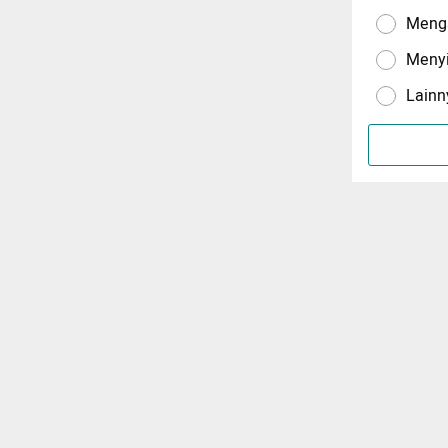
Menga
Meny
Lainn