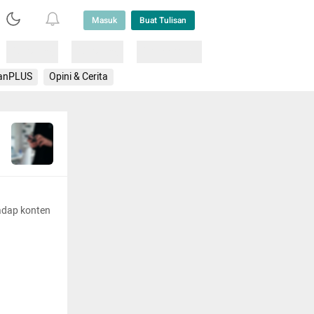
Masuk
Buat Tulisan
Loading
Loading
Lainnya
anPLUS
Opini & Cerita
adap konten