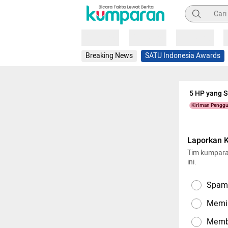
Pencarian
Loading
Loading
Loading
Breaking News
SATU Indonesia Awards
5 HP yang S
Kiriman Pengg
Laporkan 
Tim kumpara
ini.
Spam,
Memil
Memba