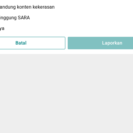
ndung konten kekerasan
inggung SARA
ya
Batal
Laporkan