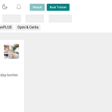
Masuk
Buat Tulisan
Loading
Loading
Lainnya
anPLUS
Opini & Cerita
adap konten