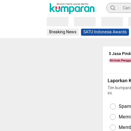
Pencarian
Loading
Loading
Loading
Breaking News
SATU Indonesia Awards
5 Jasa Pind
Kiriman Pengg
Laporkan 
Tim kumpara
ini.
Spam,
Memil
Memba