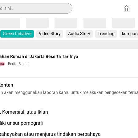
Loading
Loading
Loading
Loading
Loading
Green Initiative
Video Story
Audio Story
Trending
kumpar
ahan Rumah di Jakarta Beserta Tarifnya
Berita Bisnis
una
Konten
n akan menggunakan laporan kamu untuk melakukan pengecekan terh
 Komersial, atau Iklan
iki unsur pornografi
hayakan atau menjurus tindakan berbahaya