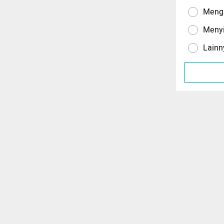
Menga
Meny
Lainn