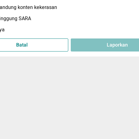
ndung konten kekerasan
inggung SARA
ya
Batal
Laporkan