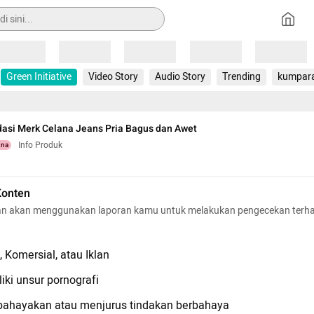
Loading
Loading
Loading
Loading
Loading
Green Initiative
Video Story
Audio Story
Trending
kumpar
asi Merk Celana Jeans Pria Bagus dan Awet
Info Produk
una
Konten
n akan menggunakan laporan kamu untuk melakukan pengecekan terh
 Komersial, atau Iklan
iki unsur pornografi
hayakan atau menjurus tindakan berbahaya