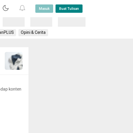
Masuk
Buat Tulisan
Loading
Loading
Lainnya
anPLUS
Opini & Cerita
adap konten