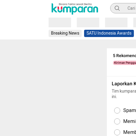
Pencarian
Loading
Loading
Loading
Breaking News
SATU Indonesia Awards
5 Rekomend
Kiriman Pengg
Laporkan 
Tim kumpara
ini.
Spam,
Memil
Memba