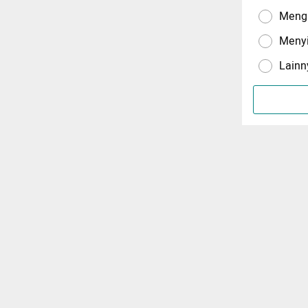
Menga
Meny
Lainn