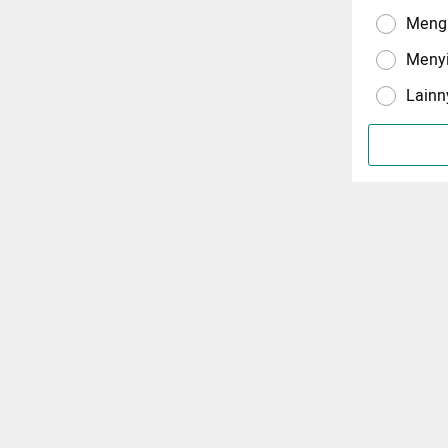
Menga
Meny
Lainn