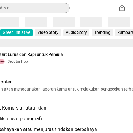
Loading
Loading
Loading
Loading
Loading
Green Initiative
Video Story
Audio Story
Trending
kumpar
ahit Lurus dan Rapi untuk Pemula
Seputar Hobi
una
Konten
n akan menggunakan laporan kamu untuk melakukan pengecekan terh
 Komersial, atau Iklan
iki unsur pornografi
hayakan atau menjurus tindakan berbahaya