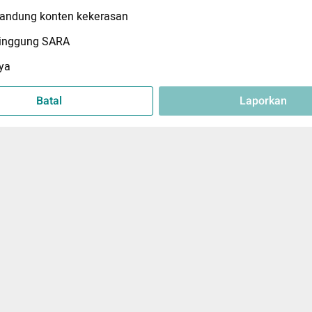
ndung konten kekerasan
inggung SARA
ya
Batal
Laporkan