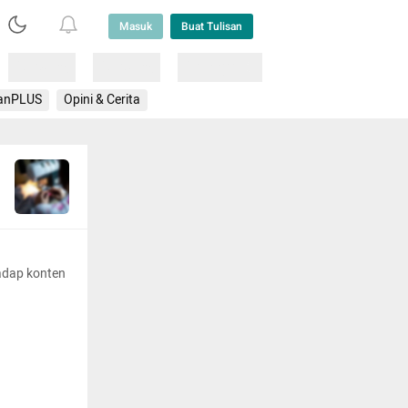
Masuk
Buat Tulisan
Loading
Loading
Lainnya
anPLUS
Opini & Cerita
adap konten