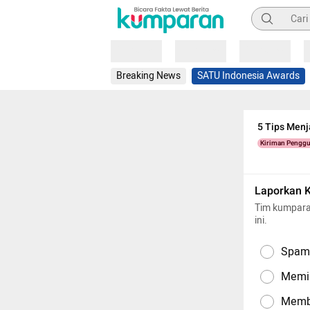
Pencarian
Loading
Loading
Loading
Breaking News
SATU Indonesia Awards
5 Tips Menj
Kiriman Pengg
Laporkan 
Tim kumpara
ini.
Spam,
Memil
Memba