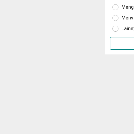
Menga
Meny
Lainn