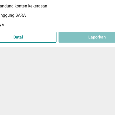
ndung konten kekerasan
inggung SARA
ya
Batal
Laporkan