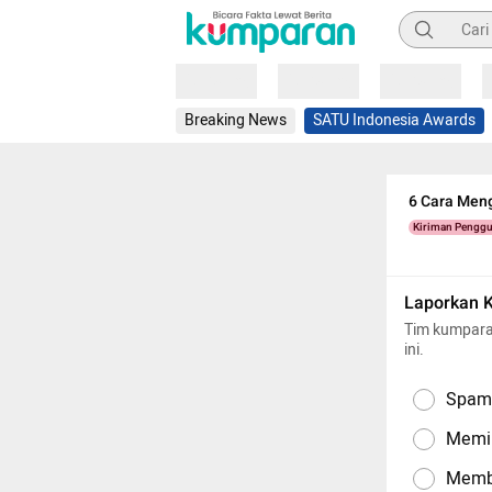
Pencarian
Loading
Loading
Loading
Breaking News
SATU Indonesia Awards
6 Cara Men
Kiriman Pengg
Laporkan 
Tim kumpara
ini.
Spam,
Memil
Memba