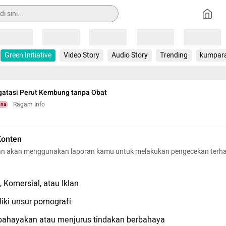
Loading
Loading
Loading
Loading
Loading
Green Initiative
Video Story
Audio Story
Trending
kumpar
gatasi Perut Kembung tanpa Obat
Ragam Info
una
Konten
n akan menggunakan laporan kamu untuk melakukan pengecekan terh
 Komersial, atau Iklan
iki unsur pornografi
hayakan atau menjurus tindakan berbahaya