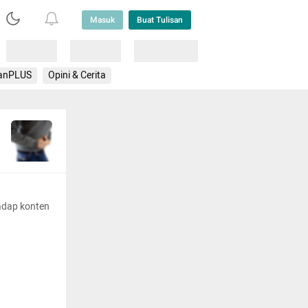
Masuk
Buat Tulisan
Loading
Loading
Lainnya
anPLUS
Opini & Cerita
adap konten