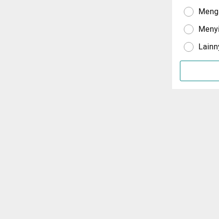
Menga
Meny
Lainn