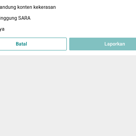
ndung konten kekerasan
inggung SARA
ya
Batal
Laporkan