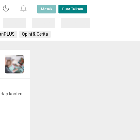
Masuk
Buat Tulisan
Loading
Loading
Lainnya
anPLUS
Opini & Cerita
adap konten