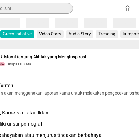
Loading
Loading
Loading
Loading
Loading
Green Initiative
Video Story
Audio Story
Trending
kumpar
ak Islami tentang Akhlak yang Menginspirasi
Inspirasi Kata
una
Konten
n akan menggunakan laporan kamu untuk melakukan pengecekan terh
 Komersial, atau Iklan
iki unsur pornografi
hayakan atau menjurus tindakan berbahaya