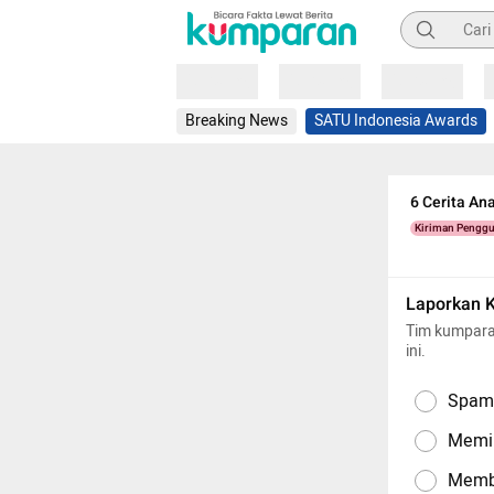
Pencarian
Loading
Loading
Loading
Breaking News
SATU Indonesia Awards
6 Cerita An
Kiriman Pengg
Laporkan 
Tim kumpara
ini.
Spam,
Memil
Memba