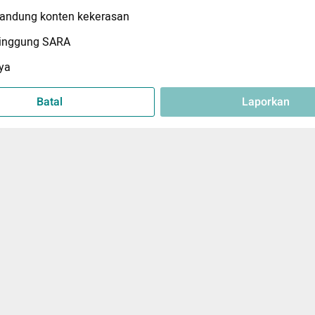
ndung konten kekerasan
inggung SARA
ya
Batal
Laporkan