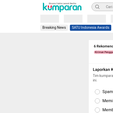
Pencarian
Loading
Loading
Loading
Breaking News
SATU Indonesia Awards
6 Rekomenda
Kiriman Pengg
Laporkan 
Tim kumpara
ini.
Spam,
Memil
Memba