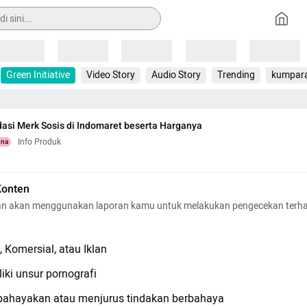
Loading
Loading
Loading
Loading
Loading
Green Initiative
Video Story
Audio Story
Trending
kumpar
si Merk Sosis di Indomaret beserta Harganya
Info Produk
una
Konten
n akan menggunakan laporan kamu untuk melakukan pengecekan terh
 Komersial, atau Iklan
iki unsur pornografi
hayakan atau menjurus tindakan berbahaya