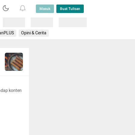
Masuk
Buat Tulisan
Loading
Loading
Lainnya
anPLUS
Opini & Cerita
adap konten