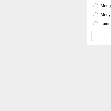
Menga
Meny
Lainn