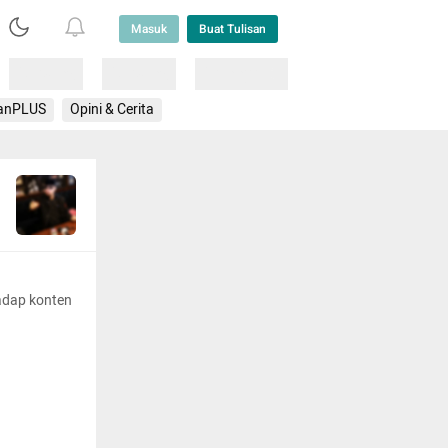
Masuk
Buat Tulisan
Loading
Loading
Lainnya
anPLUS
Opini & Cerita
adap konten