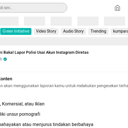
Loading
Loading
Loading
Loading
Loading
Green Initiative
Video Story
Audio Story
Trending
kumpar
 Bakal Lapor Polisi Usai Akun Instagram Diretas
S
Konten
n akan menggunakan laporan kamu untuk melakukan pengecekan terh
 Komersial, atau Iklan
iki unsur pornografi
hayakan atau menjurus tindakan berbahaya