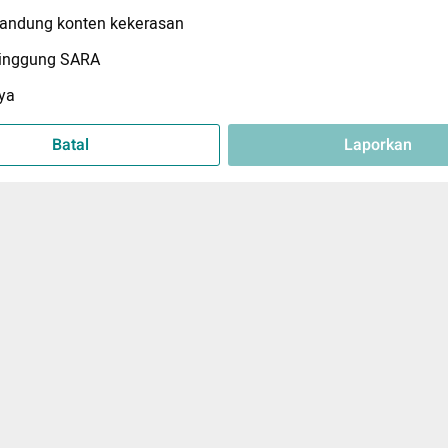
ndung konten kekerasan
inggung SARA
ya
Batal
Laporkan