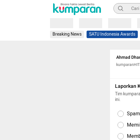
Pencarian
Loading
Loading
Loading
Breaking News
SATU Indonesia Awards
Ahmad Dhani
kumparanHIT
Laporkan 
Tim kumpara
ini.
Spam,
Memil
Memba