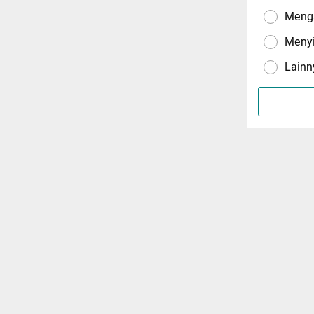
Menga
Meny
Lainn