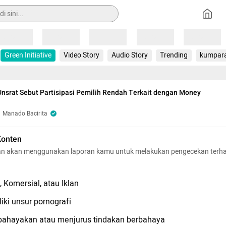
Loading
Loading
Loading
Loading
Loading
Green Initiative
Video Story
Audio Story
Trending
kumpar
nsrat Sebut Partisipasi Pemilih Rendah Terkait dengan Money
Manado Bacirita
Konten
n akan menggunakan laporan kamu untuk melakukan pengecekan terh
 Komersial, atau Iklan
iki unsur pornografi
hayakan atau menjurus tindakan berbahaya