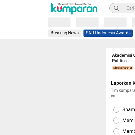
Pencarian
Loading
Loading
Loading
Breaking News
SATU Indonesia Awards
Akademisi U
Politics
Media Partner
Laporkan 
Tim kumpara
ini.
Spam,
Memil
Memba