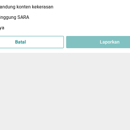
ndung konten kekerasan
inggung SARA
ya
Batal
Laporkan