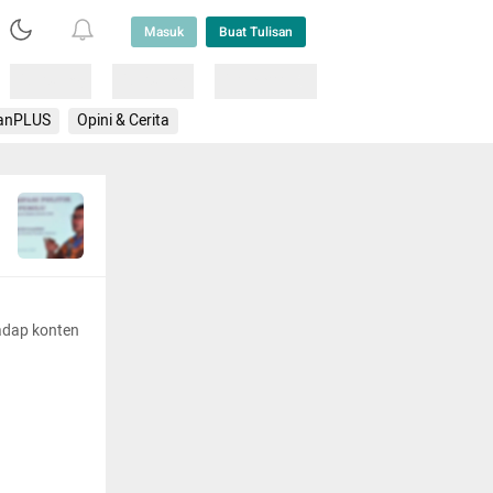
Masuk
Buat Tulisan
Loading
Loading
Lainnya
anPLUS
Opini & Cerita
adap konten