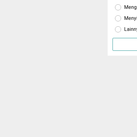
Menga
Meny
Lainn