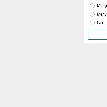
Menga
Meny
Lainn