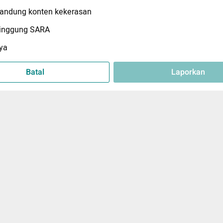
ndung konten kekerasan
inggung SARA
ya
Batal
Laporkan