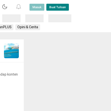
Masuk
Buat Tulisan
Loading
Loading
Lainnya
anPLUS
Opini & Cerita
adap konten