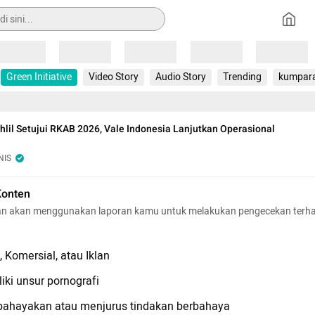
Loading
Loading
Loading
Loading
Loading
Green Initiative
Video Story
Audio Story
Trending
kumpar
hlil Setujui RKAB 2026, Vale Indonesia Lanjutkan Operasional
NIS
Konten
n akan menggunakan laporan kamu untuk melakukan pengecekan terh
 Komersial, atau Iklan
iki unsur pornografi
hayakan atau menjurus tindakan berbahaya