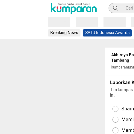
Pencarian
Loading
Loading
Loading
Breaking News
SATU Indonesia Awards
Akhirnya Ba
Tambang
kumparanBIS
Laporkan 
Tim kumpara
ini.
Spam,
Memil
Memba