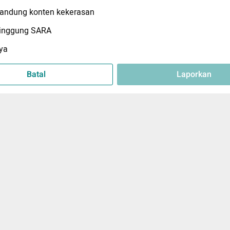
ndung konten kekerasan
inggung SARA
ya
Batal
Laporkan