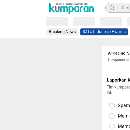
Pencarian
Loading
Loading
Loading
Breaking News
SATU Indonesia Awards
Al Pacino, 
kumparanHIT
Laporkan 
Tim kumpara
ini.
Spam,
Memil
Memba