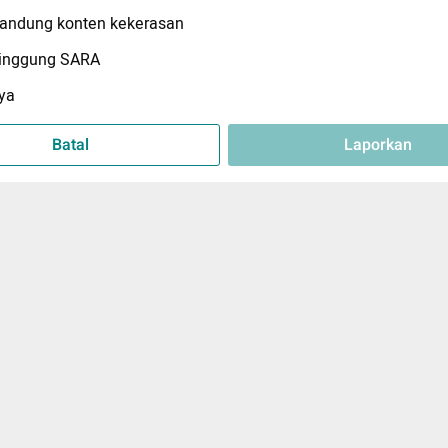
ndung konten kekerasan
inggung SARA
ya
Batal
Laporkan