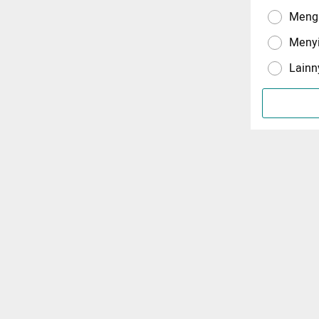
Menga
Meny
Lainn