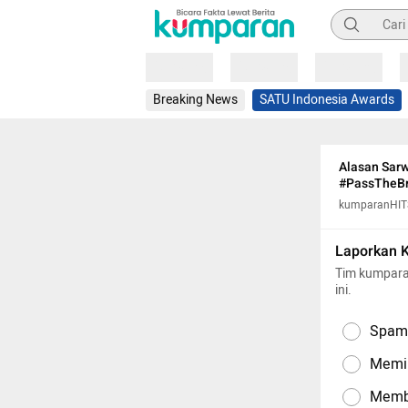
Pencarian
Loading
Loading
Loading
Breaking News
SATU Indonesia Awards
Alasan Sarw
#PassTheBr
kumparanHIT
Laporkan 
Tim kumpara
ini.
Spam,
Memil
Memba