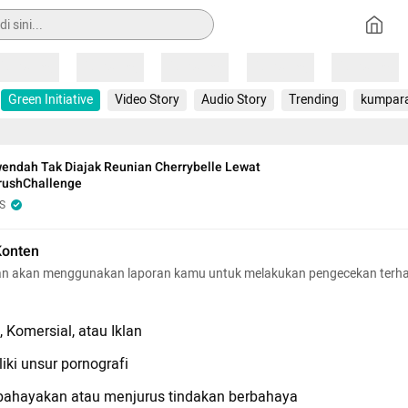
Loading
Loading
Loading
Loading
Loading
Green Initiative
Video Story
Audio Story
Trending
kumpar
endah Tak Diajak Reunian Cherrybelle Lewat
ushChallenge
S
Konten
n akan menggunakan laporan kamu untuk melakukan pengecekan terh
 Komersial, atau Iklan
iki unsur pornografi
hayakan atau menjurus tindakan berbahaya