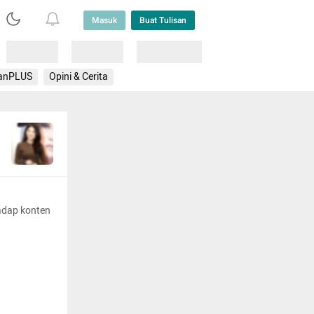
Masuk
Buat Tulisan
Loading
Loading
Lainnya
anPLUS
Opini & Cerita
adap konten