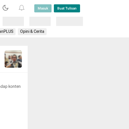
Masuk
Buat Tulisan
Loading
Loading
Lainnya
anPLUS
Opini & Cerita
adap konten