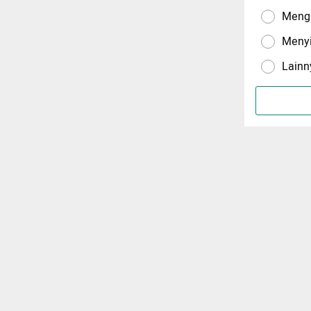
Menga
Meny
Lainn