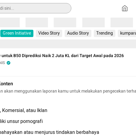
Loading
Loading
Loading
Loading
Loading
Green Initiative
Video Story
Audio Story
Trending
kumpar
 untuk B50 Diprediksi Naik 2 Juta KL dari Target Awal pada 2026
NIS
Konten
n akan menggunakan laporan kamu untuk melakukan pengecekan terh
 Komersial, atau Iklan
iki unsur pornografi
hayakan atau menjurus tindakan berbahaya