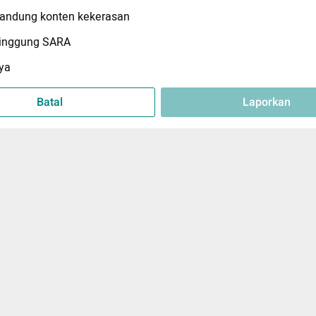
ndung konten kekerasan
inggung SARA
ya
Batal
Laporkan