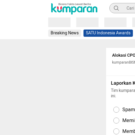
Pencarian
Loading
Loading
Loading
Breaking News
SATU Indonesia Awards
Alokasi CPO
kumparanBIS
Laporkan 
Tim kumpara
ini.
Spam,
Memil
Memba