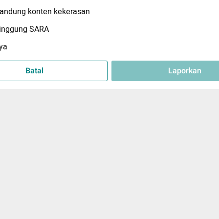
ndung konten kekerasan
inggung SARA
ya
Batal
Laporkan