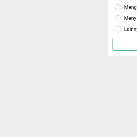
Menga
Meny
Lainn