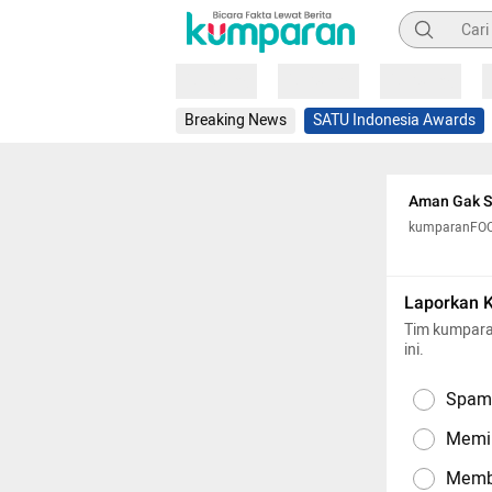
Pencarian
Loading
Loading
Loading
Breaking News
SATU Indonesia Awards
Aman Gak Si
kumparanFO
Laporkan 
Tim kumpara
ini.
Spam,
Memil
Memba