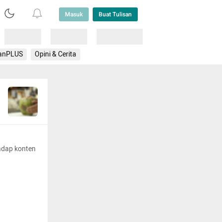
Masuk
Buat Tulisan
Loading
Loading
Lainnya
anPLUS
Opini & Cerita
adap konten