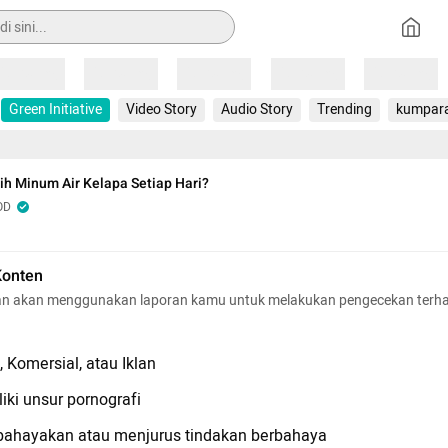
Loading
Loading
Loading
Loading
Loading
Green Initiative
Video Story
Audio Story
Trending
kumpar
h Minum Air Kelapa Setiap Hari?
OD
Konten
n akan menggunakan laporan kamu untuk melakukan pengecekan terh
 Komersial, atau Iklan
iki unsur pornografi
hayakan atau menjurus tindakan berbahaya